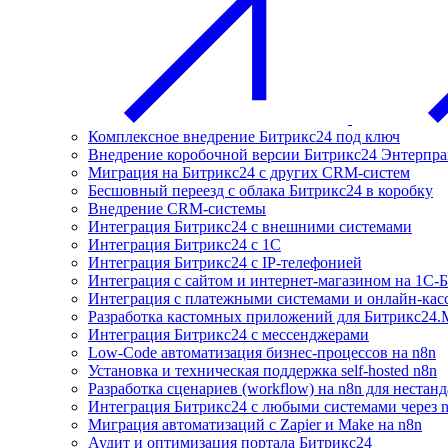
Комплексное внедрение Битрикс24 под ключ
Внедрение коробочной версии Битрикс24 Энтерпра
Миграция на Битрикс24 с других CRM-систем
Бесшовный переезд с облака Битрикс24 в коробку
Внедрение CRM-системы
Интеграция Битрикс24 с внешними системами
Интеграция Битрикс24 с 1С
Интеграция Битрикс24 с IP-телефонией
Интеграция с сайтом и интернет-магазином на 1С-
Интеграция с платежными системами и онлайн-кас
Разработка кастомных приложений для Битрикс24.
Интеграция Битрикс24 с мессенджерами
Low-Code автоматизация бизнес-процессов на n8n
Установка и техническая поддержка self-hosted n8n
Разработка сценариев (workflow) на n8n для нестан
Интеграция Битрикс24 с любыми системами через 
Миграция автоматизаций с Zapier и Make на n8n
Аудит и оптимизация портала Битрикс24