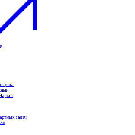
йз
Битрикс
сами
Маркет
дартных задач
n8n